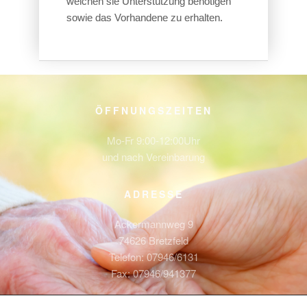
welchen sie Unterstützung benötigen
sowie das Vorhandene zu erhalten.
ÖFFNUNGSZEITEN
Mo-Fr 9:00-12:00Uhr
und nach Vereinbarung
ADRESSE
Ackermannweg 9
74626 Bretzfeld
Telefon: 07946/6131
Fax: 07946/941377